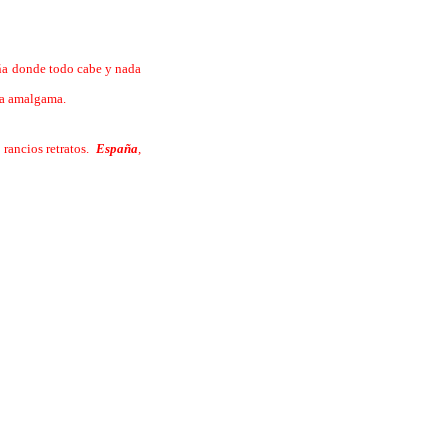
ña donde todo cabe y nada
ecta amalgama.
 rancios retratos.
España
,