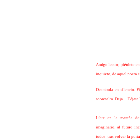
Amigo lector, piérdete ent
inquieto, de aquel poeta 
Deambula en silencio. P
sobresalto. Deja... Déjate
Líate en la maraña de 
imaginario, al futuro i
todos tras volver la port