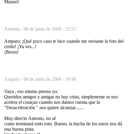
Manuel
Antonio -
08 de junio de 2008 - 22:57
Amparo: ¡Qué poco caso te hice cuando me enviaste la foto del
cerdo! ¡Ya ves...!
¡Besos!
Amparo -
08 de junio de 2008 - 19:48
Vaya , eso mismo pienso yo:
Queridos amigos y amigas no hay crisis, simplemente se nos
acelera el coraçao cuando nos damos cuenta que la
"Desaceleración " nos quiere alcanzar.......
Muy directo Antonio, no sé
como terminará todo esto. Bueno, la hucha de los euros nos dá
una buena pista.