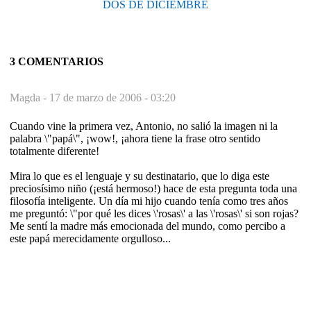
DOS DE DICIEMBRE
3 COMENTARIOS
Magda -
17 de marzo de 2006 - 03:20
Cuando vine la primera vez, Antonio, no salió la imagen ni la
palabra \"papá\", ¡wow!, ¡ahora tiene la frase otro sentido
totalmente diferente!
Mira lo que es el lenguaje y su destinatario, que lo diga este
preciosísimo niño (¡está hermoso!) hace de esta pregunta toda una
filosofía inteligente. Un día mi hijo cuando tenía como tres años
me preguntó: \"por qué les dices \'rosas\' a las \'rosas\' si son rojas?
Me sentí la madre más emocionada del mundo, como percibo a
este papá merecidamente orgulloso...