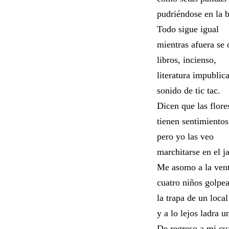
pudriéndose en la 
Todo sigue igual
mientras afuera se 
libros, incienso,
literatura impublica
sonido de tic tac.
Dicen que las flore
tienen sentimientos
pero yo las veo
marchitarse en el j
Me asomo a la ven
cuatro niños golpe
la trapa de un local
y a lo lejos ladra u
De regreso a mi cu