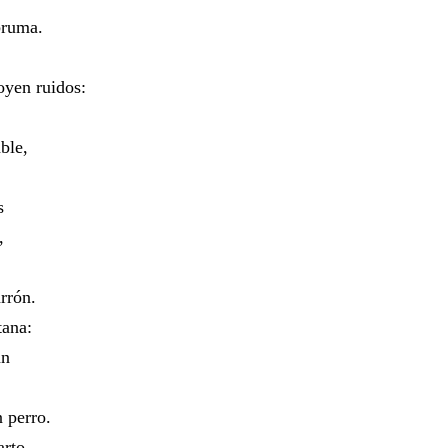
bruma.
oyen ruidos:
ble,
s
,
arrón.
tana:
an
n perro.
arto