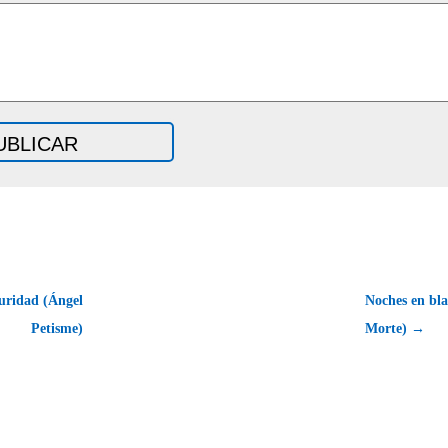
uridad (Ángel
Noches en bl
Petisme)
Morte) →