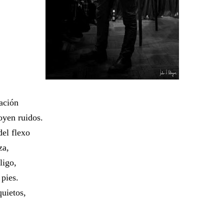
ación
oyen ruidos.
del flexo
za,
ligo,
 pies.
quietos,