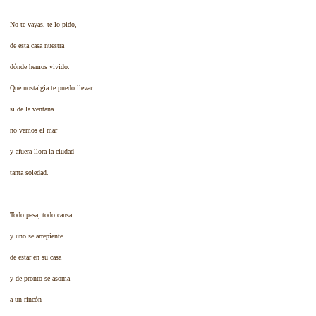
No te vayas, te lo pido,
de esta casa nuestra
dónde hemos vivido.
Qué nostalgia te puedo llevar
si de la ventana
no vemos el mar
y afuera llora la ciudad
tanta soledad.
Todo pasa, todo cansa
y uno se arrepiente
de estar en su casa
y de pronto se asoma
a un rincón