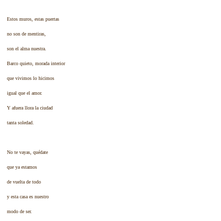
Estos muros, estas puertas
no son de mentiras,
son el alma nuestra.
Barco quieto, morada interior
que vivimos lo hicimos
igual que el amor.
Y afuera llora la ciudad
tanta soledad.
No te vayas, quédate
que ya estamos
de vuelta de todo
y esta casa es nuestro
modo de ser.