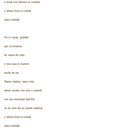
a mirar con lástima su corazón
y afuera llora la ciudad
tanta soledad.
No te vayas, quédate
que ya estamos
de vuelta de todo
y esta casa es nuestro
modo de ser.
Tantas charlas, tanta vida,
tantas noches con olor a comida
con una eternidad familiar
en un solo día no puede cambiar
y afuera llora la ciudad
tanta soledad.