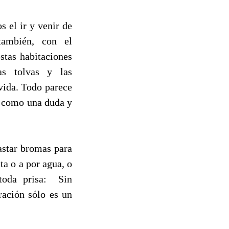
s el ir y venir de
también, con el
estas habitaciones
as tolvas y las
rvida. Todo parece
i como una duda y
astar bromas para
ta o a por agua, o
 toda prisa: Sin
ración sólo es un