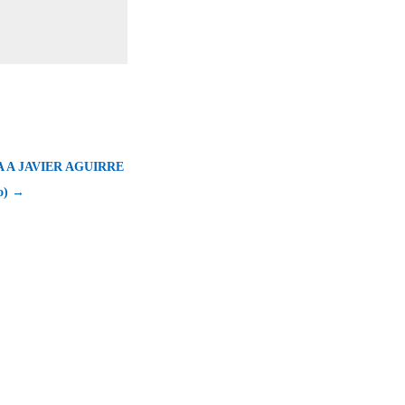
 A JAVIER AGUIRRE
o) →