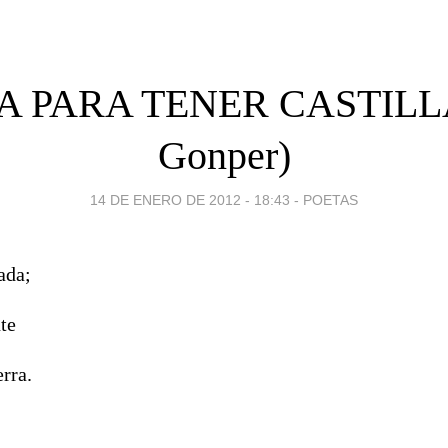
 PARA TENER CASTILLA
Gonper)
14 DE ENERO DE 2012 - 18:43
-
POETAS
ada;
te
erra.