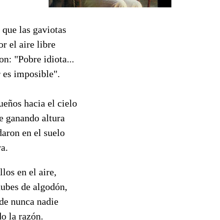
 que las gaviotas
or el aire libre
on: "Pobre idiota...
 es imposible".
ueños hacia el cielo
e ganando altura
aron en el suelo
a.
los en el aire,
nubes de algodón,
nde nunca nadie
o la razón.