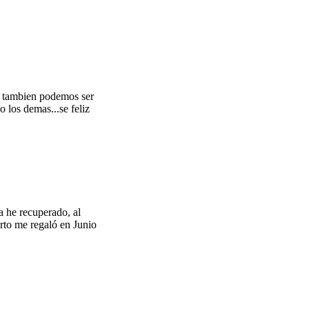
ro tambien podemos ser
 los demas...se feliz
a he recuperado, al
erto me regaló en Junio