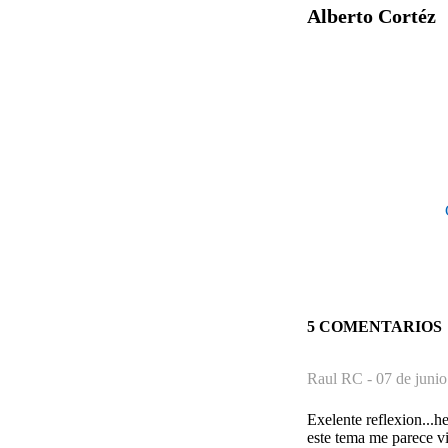
Alberto Cortéz
5 COMENTARIOS
Raul RC -
07 de junio
Exelente reflexion...h
este tema me parece vi