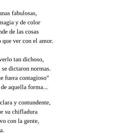
anas fabulosas,
 magia y de color
nde de las cosas
 que ver con el amor.
verlo tan dichoso,
 se dictaron normas.
ue fuera contagioso"
z de aquella forma...
clara y contundente,
r su chifladura
vo con la gente,
a.