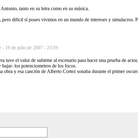
 Antonio, tanto en su letra como en su música.
 pero dificil sí poues vivimos en un mundo de intereses y simulacros. Pero
e -
19 de julio de 2007 - 23:59
uiera tuve el valor de subirme al escenario para hacer una prueba de acto
 bajar- los potenciometros de los focos.
a obra y esa canción de Alberto Cortez sonaba durante el primer oscur