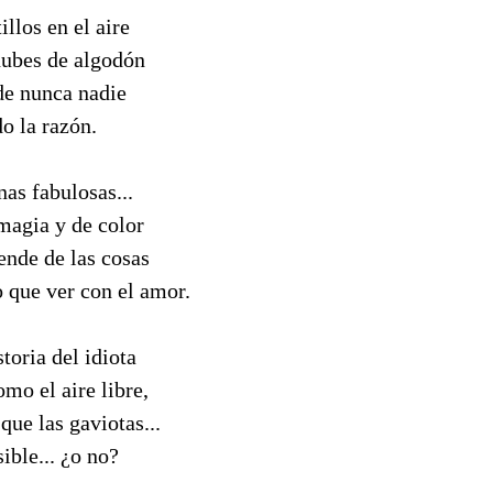
illos en el aire
nubes de algodón
de nunca nadie
o la razón.
nas fabulosas...
 magia y de color
ende de las cosas
 que ver con el amor.
toria del idiota
omo el aire libre,
que las gaviotas...
ible... ¿o no?