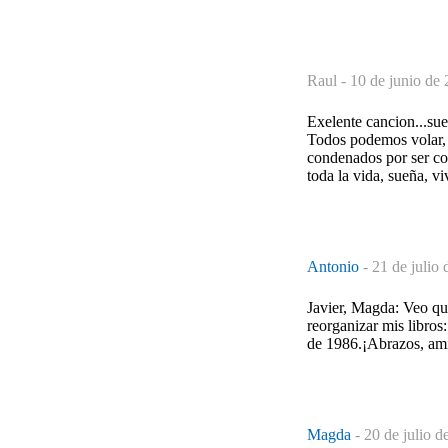
Raul -
10 de junio de 
Exelente cancion...sue
Todos podemos volar, a
condenados por ser con
toda la vida, sueña, v
Antonio
-
21 de julio 
Javier, Magda: Veo que
reorganizar mis libros
de 1986.¡Abrazos, am
Magda
-
20 de julio d