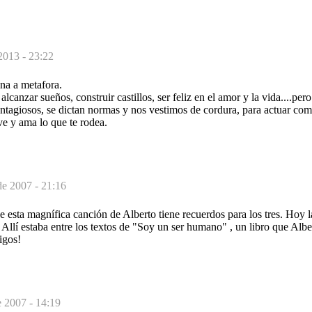
2013 - 23:22
na a metafora.
lcanzar sueños, construir castillos, ser feliz en el amor y la vida....pe
tagiosos, se dictan normas y nos vestimos de cordura, para actuar como
ive y ama lo que te rodea.
de 2007 - 21:16
 esta magnífica canción de Alberto tiene recuerdos para los tres. Hoy l
: Allí estaba entre los textos de "Soy un ser humano" , un libro que Alb
igos!
e 2007 - 14:19