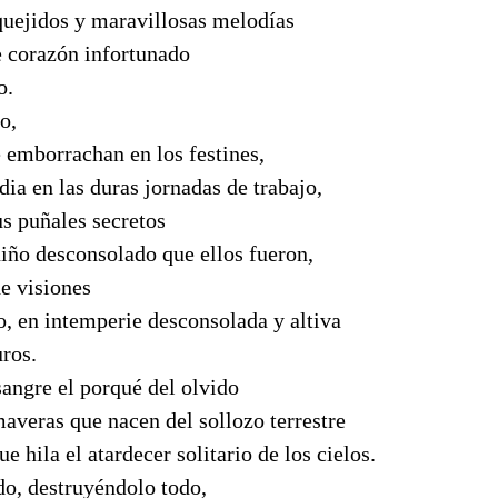
uejidos y maravillosas
melodías
e corazón infortunado
o.
o,
 emborrachan en los festines,
dia en las duras jornadas de trabajo,
s puñales secretos
iño desconsolado que ellos fueron,
e visiones
o, en intemperie desconsolada y altiva
uros.
sangre el porqué del olvido
imaveras que nacen del
sollozo
terrestre
e hila el atardecer solitario de los cielos.
do, destruyéndolo todo,