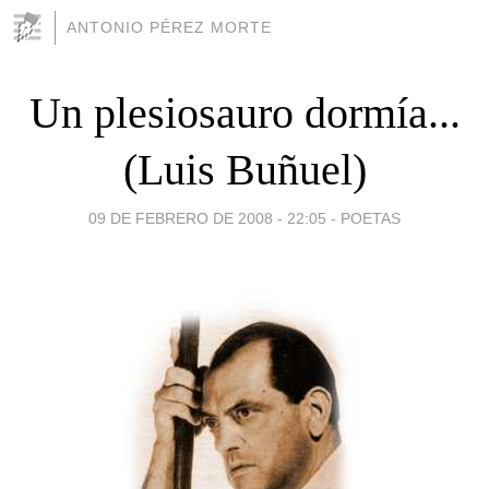
ANTONIO PÉREZ MORTE
Un plesiosauro dormía...
(Luis Buñuel)
09 DE FEBRERO DE 2008 - 22:05
-
POETAS