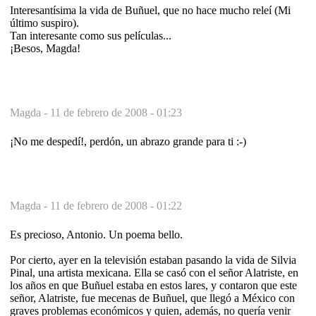
Interesantísima la vida de Buñuel, que no hace mucho releí (Mi
último suspiro).
Tan interesante como sus películas...
¡Besos, Magda!
Magda -
11 de febrero de 2008 - 01:23
¡No me despedí!, perdón, un abrazo grande para ti :-)
Magda -
11 de febrero de 2008 - 01:22
Es precioso, Antonio. Un poema bello.
Por cierto, ayer en la televisión estaban pasando la vida de Silvia
Pinal, una artista mexicana. Ella se casó con el señor Alatriste, en
los años en que Buñuel estaba en estos lares, y contaron que este
señor, Alatriste, fue mecenas de Buñuel, que llegó a México con
graves problemas económicos y quien, además, no quería venir