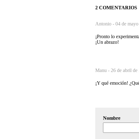
2 COMENTARIOS
Antonio -
04 de mayo 
¡Pronto lo experiment
¡Un abrazo!
Manu -
26 de abril de
¡Y qué emoción! ¿Qué 
Nombre