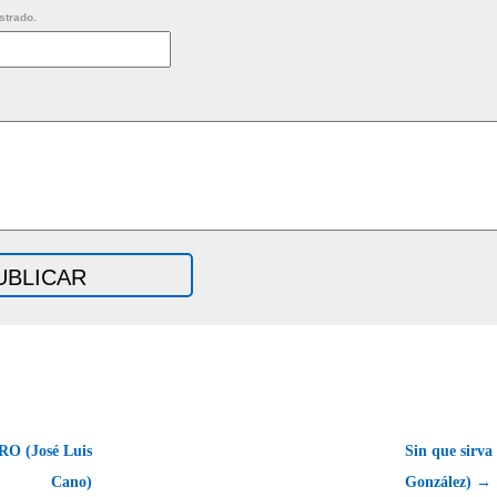
strado.
O (José Luis
Sin que sirva
Cano)
González) →