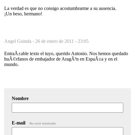
La verdad es que no consigo acostumbrarme a su ausencia.
¡Un beso, hermano!
Angel Guinda -
26 de enero de 2011 - 23:05
EntraÃ±able texto el tuyo, querido Antonio. Nos hemos quedado
huÃ©rfanos de embajador de AragÃ³n en EspaÃ±a y en el
mundo.
Nombre
E-mail
No será mostrado.