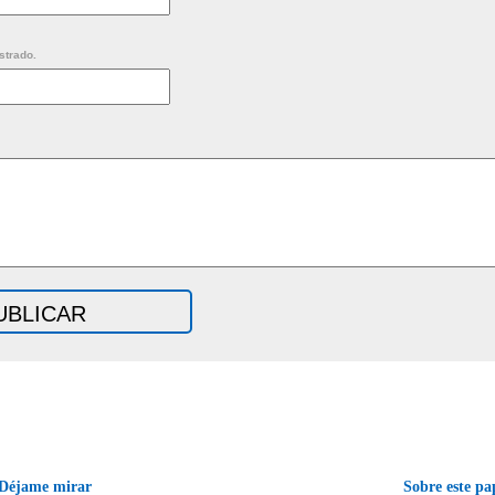
strado.
Déjame mirar
Sobre este pa