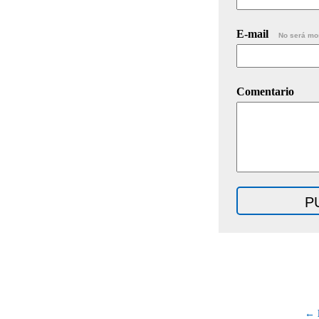
E-mail
No será mo
Comentario
← 