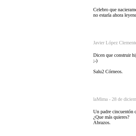
Celebro que nacieramos
no estaría ahora leyen
Javier López Clement
Dicen que construir hij
;-)
Salu2 Córneos.
laMima -
28 de diciem
Un padre cincuentón q
¿Que más quieres?
Abrazos.