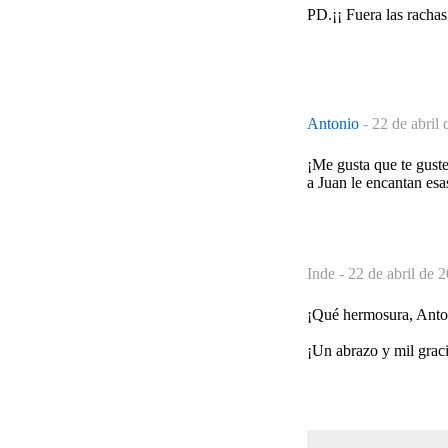
PD.¡¡ Fuera las rachas
Antonio
-
22 de abril 
¡Me gusta que te guste
a Juan le encantan esa
Inde -
22 de abril de 
¡Qué hermosura, Anton
¡Un abrazo y mil graci