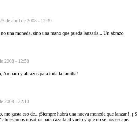
25 de abril de 2008 - 12:39
, no una moneda, sino una mano que pueda lanzarla... Un abrazo
de 2008 - 12:58
n, Amparo y abrazos para toda la familia!
de 2008 - 22:10
, me gusta eso de...¡Siempre habrá una nueva moneda que lanzar !. ¡ 
 ahí estamos nosotros para cazarla al vuelo y que no se nos escape.