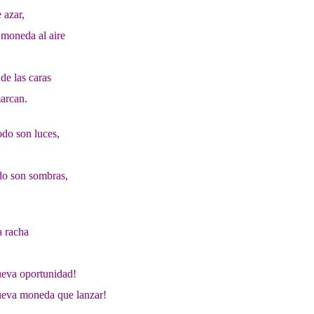
 azar,
 moneda al aire
 de las caras
marcan.
do son luces,
do son sombras,
a racha
ueva oportunidad!
ueva moneda que lanzar!