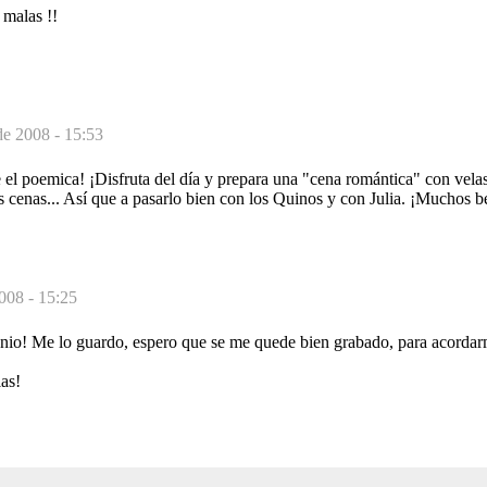
 malas !!
de 2008 - 15:53
 el poemica! ¡Disfruta del día y prepara una "cena romántica" con velas
s cenas... Así que a pasarlo bien con los Quinos y con Julia. ¡Muchos b
2008 - 15:25
io! Me lo guardo, espero que se me quede bien grabado, para acordarm
as!