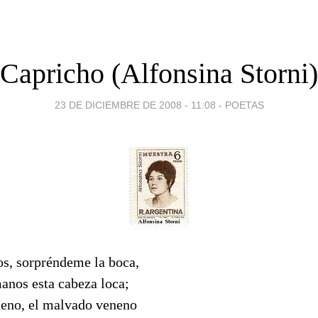
Capricho (Alfonsina Storni)
23 DE DICIEMBRE DE 2008 - 11:08
-
POETAS
os, sorpréndeme la boca,
manos esta cabeza loca;
eno, el malvado veneno