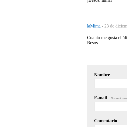
¡Besos, Inma!
laMima
-
23 de diciem
Cuanto me gusta el úl
Besos
Nombre
E-mail
No será mo
Comentario