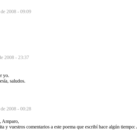
de 2008 - 09:09
e 2008 - 23:37
r yo.
sía, saludos.
de 2008 - 00:28
, Amparo,
sita y vuestros comentarios a este poema que escribí hace algún tiempo: