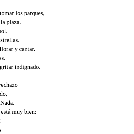
tomar los parques,
la plaza.
sol.
strellas.
lorar y cantar.
es.
gritar indignado.
rechazo
do,
 Nada.
 está muy bien:
!
s