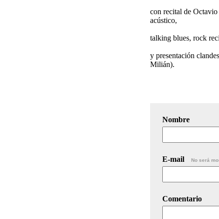
con recital de Octavi
acústico,
talking blues, rock re
y presentación clande
Milián).
Nombre
E-mail
No será mo
Comentario