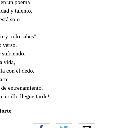
o en un poema
idad y talento,
está solo
r y tu lo sabes",
o verso.
 sufriendo.
la vida,
ala con el dedo,
arte
s de entrenamiento.
cursillo llegue tarde!
Morte