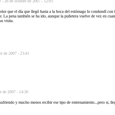
e -
26 de octubre de 2007 - 12:01
olor que el día que llegó hasta a la boca del estómago lo condundí con
r. La pena también se ha ido, aunque la puñetera vuelve de vez en cuan
u visita.
re de 2007 - 23:41
e de 2007 - 14:30
friendo y mucho menos recibir ese tipo de entrenamiento...pero si, lle