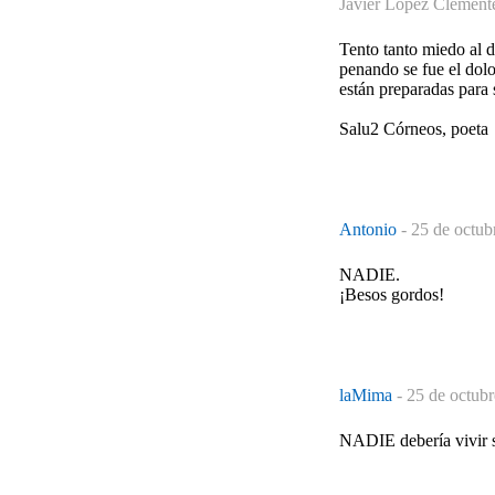
Javier López Clement
Tento tanto miedo al d
penando se fue el dolo
están preparadas para s
Salu2 Córneos, poeta
Antonio
-
25 de octub
NADIE.
¡Besos gordos!
laMima
-
25 de octubr
NADIE debería vivir su