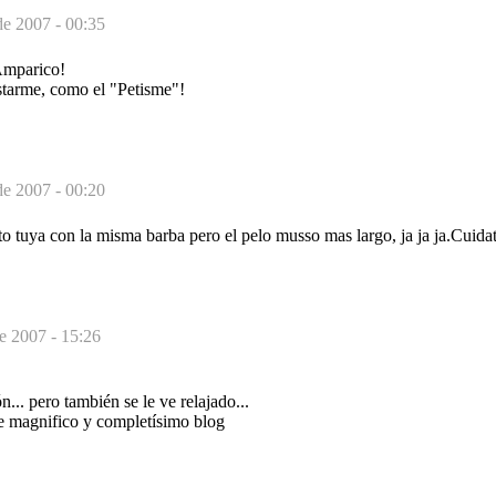
de 2007 - 00:35
Amparico!
starme, como el "Petisme"!
de 2007 - 00:20
o tuya con la misma barba pero el pelo musso mas largo, ja ja ja.Cuida
de 2007 - 15:26
... pero también se le ve relajado...
e magnifico y completísimo blog