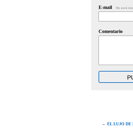
E-mail
No será mo
Comentario
← EL LUJO DE