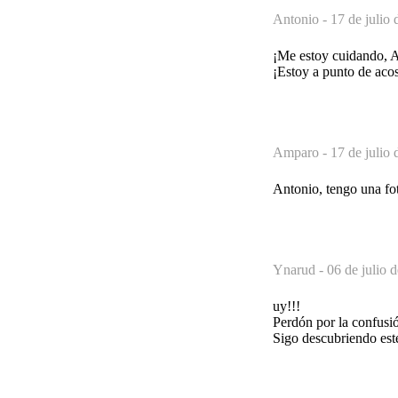
Antonio -
17 de julio 
¡Me estoy cuidando, 
¡Estoy a punto de aco
Amparo -
17 de julio 
Antonio, tengo una fot
Ynarud -
06 de julio 
uy!!!
Perdón por la confusión
Sigo descubriendo est