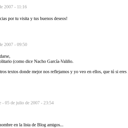
de 2007 - 11:16
ias por tu visita y tus buenos deseos!
de 2007 - 09:50
darse,
olitario (como dice Nacho García-Valiño.
tros textos donde mejor nos reflejamos y yo veo en ellos, que tú si ere
e -
05 de julio de 2007 - 23:54
ombre en la lista de Blog amigos...