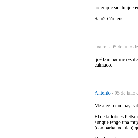
joder que siento que e
Salu2 Córneos.
ana m. -
05 de julio d
qué familiar me result
calmado.
Antonio
-
05 de julio 
Me alegra que hayas d
El de la foto es Petism
aunque tengo una muy
(con barba incluida) q