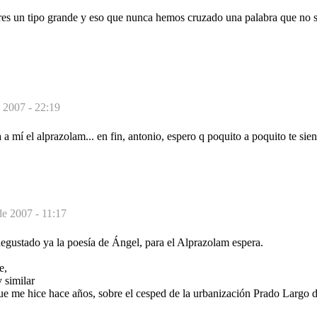
res un tipo grande y eso que nunca hemos cruzado una palabra que no se
e 2007 - 22:19
a a mí el alprazolam... en fin, antonio, espero q poquito a poquito te sie
de 2007 - 11:17
egustado ya la poesía de Ángel, para el Alprazolam espera.
e,
 similar
ue me hice hace años, sobre el cesped de la urbanización Prado Largo d