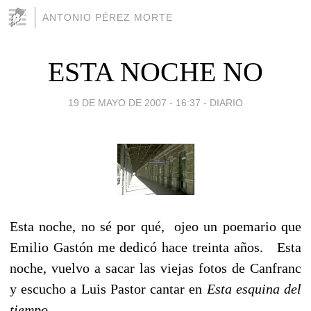
ANTONIO PÉREZ MORTE
ESTA NOCHE NO
19 DE MAYO DE 2007 - 16:37
-
DIARIO
Esta noche, no sé por qué, ojeo un poemario que
Emilio Gastón me dedicó hace treinta años. Esta
noche, vuelvo a sacar las viejas fotos de Canfranc
y escucho a Luis Pastor cantar en
Esta esquina del
tiempo...