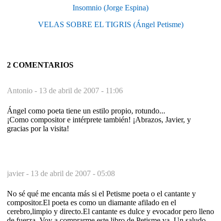
Insomnio (Jorge Espina)
VELAS SOBRE EL TIGRIS (Ángel Petisme)
2 COMENTARIOS
Antonio -
13 de abril de 2007 - 11:06
Ángel como poeta tiene un estilo propio, rotundo...
¡Como compositor e intérprete también! ¡Abrazos, Javier, y
gracias por la visita!
javier -
13 de abril de 2007 - 05:08
No sé qué me encanta más si el Petisme poeta o el cantante y
compositor.El poeta es como un diamante afilado en el
cerebro,limpio y directo.El cantante es dulce y evocador pero lleno
de fuerza. Voy a comprarme este libro de Petisme ya. Un saludo