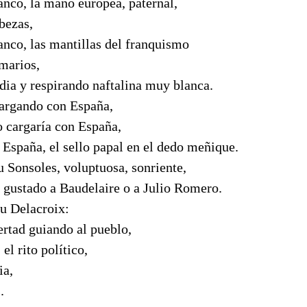
anco, la mano europea, paternal,
bezas,
anco, las mantillas del franquismo
marios,
dia y respirando naftalina muy blanca.
cargando con España,
o cargaría con España,
e España, el sello papal en el dedo meñique.
 Sonsoles, voluptuosa, sonriente,
a gustado a Baudelaire o a Julio Romero.
 u Delacroix:
ertad guiando al pueblo,
el rito político,
ia,
.