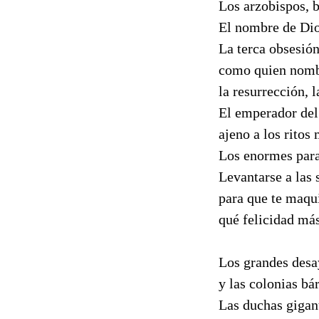
Los arzobispos, b
El nombre de Dio
La terca obsesió
como quien nombr
la resurrección, l
El emperador de
ajeno a los ritos
Los enormes para
Levantarse a las 
para que te maqui
qué felicidad má
Los grandes desay
y las colonias bá
Las duchas gigant