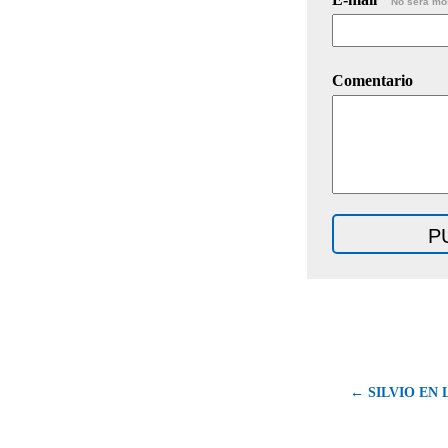
No será mo
Comentario
← SILVIO EN