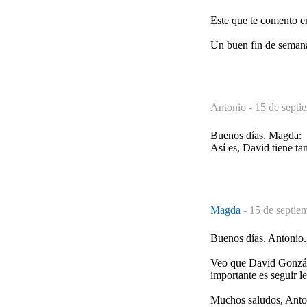
Este que te comento er
Un buen fin de semana
Antonio -
15 de septi
Buenos días, Magda:
Así es, David tiene t
Magda
-
15 de septie
Buenos días, Antonio.
Veo que David González
importante es seguir l
Muchos saludos, Anto