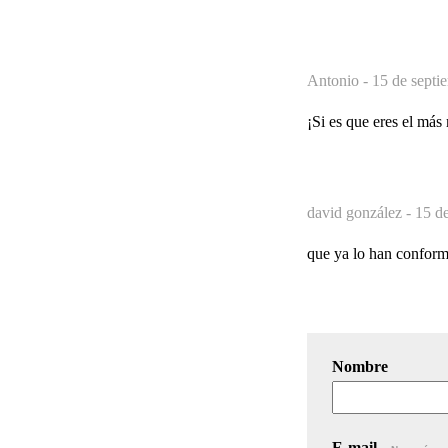
Antonio -
15 de septi
¡Si es que eres el más
david gonzález -
15 de
que ya lo han conforma
Nombre
E-mail