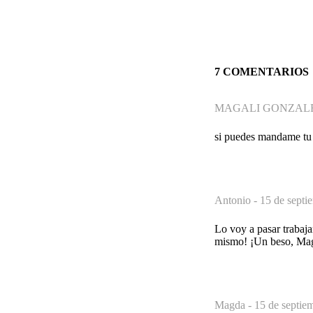
7 COMENTARIOS
MAGALI GONZALE
si puedes mandame tu l
Antonio -
15 de septi
Lo voy a pasar trabaj
mismo! ¡Un beso, Ma
Magda -
15 de septie