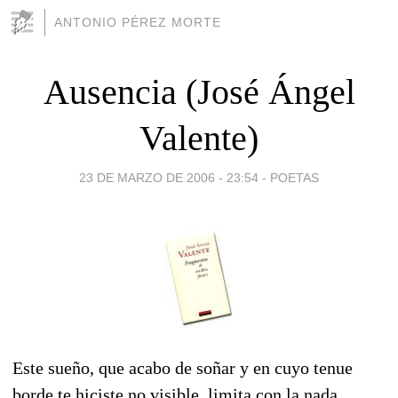
ANTONIO PÉREZ MORTE
Ausencia (José Ángel
Valente)
23 DE MARZO DE 2006 - 23:54
-
POETAS
Este sueño, que acabo de soñar y en cuyo tenue
borde te hiciste no visible, limita con la nada.