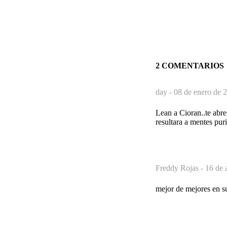
2 COMENTARIOS
day -
08 de enero de 2
Lean a Cioran..te abre
resultara a mentes puri
Freddy Rojas -
16 de 
mejor de mejores en s