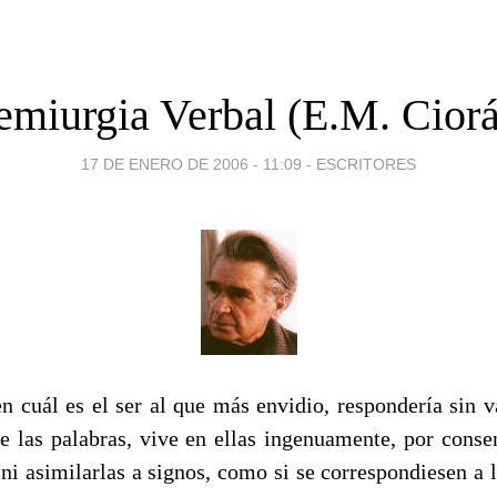
miurgia Verbal (E.M. Cior
17 DE ENERO DE 2006 - 11:09
-
ESCRITORES
n cuál es el ser al que más envidio, respondería sin va
e las palabras, vive en ellas ingenuamente, por consen
 ni asimilarlas a signos, como si se correspondiesen a