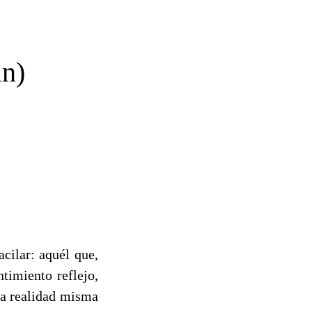
án)
cilar: aquél que,
timiento reflejo,
 la realidad misma