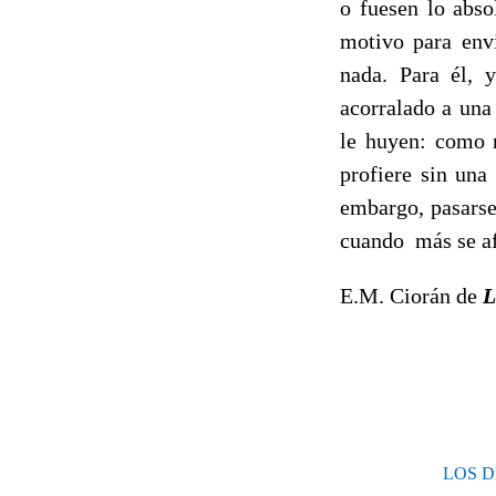
o fuesen lo abso
motivo para envi
nada. Para él, y
acorralado a una
le huyen: como n
profiere sin una
embargo, pasarse
cuando más se afer
E.M. Ciorán de
L
LOS DE