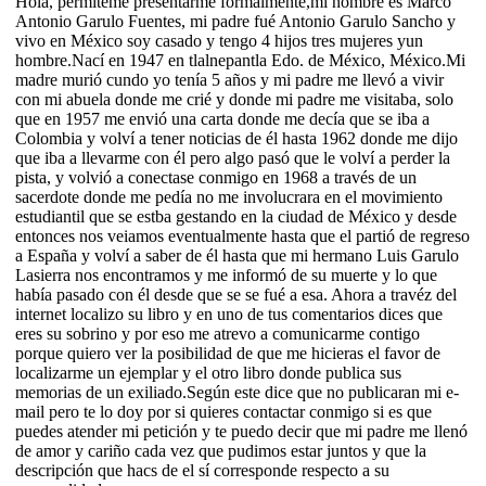
Hola, permiteme presentarme formalmente,mi nombre es Marco
Antonio Garulo Fuentes, mi padre fué Antonio Garulo Sancho y
vivo en México soy casado y tengo 4 hijos tres mujeres yun
hombre.Nací en 1947 en tlalnepantla Edo. de México, México.Mi
madre murió cundo yo tenía 5 años y mi padre me llevó a vivir
con mi abuela donde me crié y donde mi padre me visitaba, solo
que en 1957 me envió una carta donde me decía que se iba a
Colombia y volví a tener noticias de él hasta 1962 donde me dijo
que iba a llevarme con él pero algo pasó que le volví a perder la
pista, y volvió a conectase conmigo en 1968 a través de un
sacerdote donde me pedía no me involucrara en el movimiento
estudiantil que se estba gestando en la ciudad de México y desde
entonces nos veiamos eventualmente hasta que el partió de regreso
a España y volví a saber de él hasta que mi hermano Luis Garulo
Lasierra nos encontramos y me informó de su muerte y lo que
había pasado con él desde que se se fué a esa. Ahora a travéz del
internet localizo su libro y en uno de tus comentarios dices que
eres su sobrino y por eso me atrevo a comunicarme contigo
porque quiero ver la posibilidad de que me hicieras el favor de
localizarme un ejemplar y el otro libro donde publica sus
memorias de un exiliado.Según este dice que no publicaran mi e-
mail pero te lo doy por si quieres contactar conmigo si es que
puedes atender mi petición y te puedo decir que mi padre me llenó
de amor y cariño cada vez que pudimos estar juntos y que la
descripción que hacs de el sí corresponde respecto a su