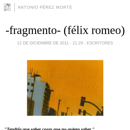
ANTONIO PÉREZ MORTE
-fragmento- (félix romeo)
12 DE DICIEMBRE DE 2011 - 21:29
-
ESCRITORES
"Tendría que saber cosas que no quiero saber."