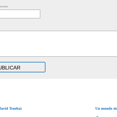
strado.
David Trueba)
Un mundo sin
→