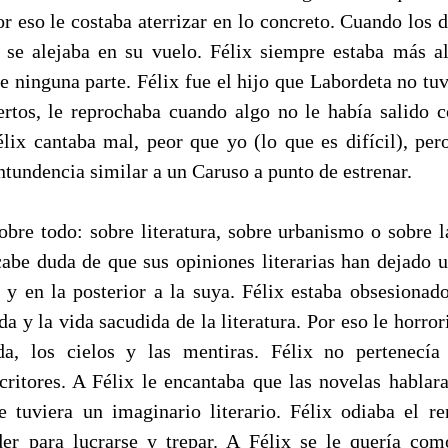
Por eso le costaba aterrizar en lo concreto. Cuando los
 se alejaba en su vuelo. Félix siempre estaba más a
e ninguna parte. Félix fue el hijo que Labordeta no tu
ertos, le reprochaba cuando algo no le había salido 
Félix cantaba mal, peor que yo (lo que es difícil), per
tundencia similar a un Caruso a punto de estrenar.
sobre todo: sobre literatura, sobre urbanismo o sobre 
cabe duda de que sus opiniones literarias han dejado 
 y en la posterior a la suya. Félix estaba obsesionado 
a y la vida sacudida de la literatura. Por eso le horrori
da, los cielos y las mentiras. Félix no pertenecía
ritores. A Félix le encantaba que las novelas hablar
 tuviera un imaginario literario. Félix odiaba el r
der para lucrarse y trepar. A Félix se le quería co