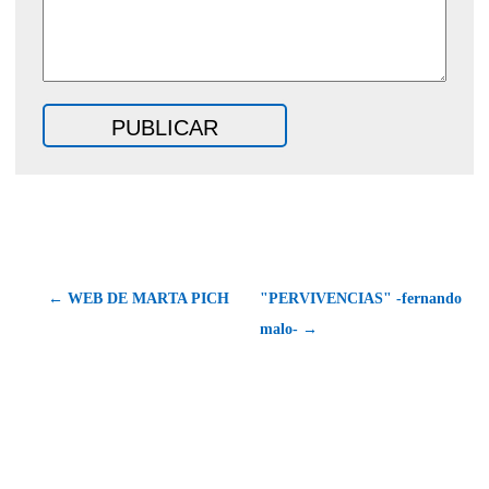
← WEB DE MARTA PICH
"PERVIVENCIAS" -fernando
malo- →