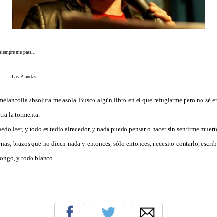
siempre me pasa...
netas
elancolía absoluta me asola. Busco algún libro en el que refugiarme pero no sé en
ntra la tormenta.
do leer, y todo es tedio alrededor, y nada puedo pensar o hacer sin sentirme muerto
rnas, brazos que no dicen nada y entonces, sólo entonces, necesito contarlo, escri
pongo, y todo blanco.