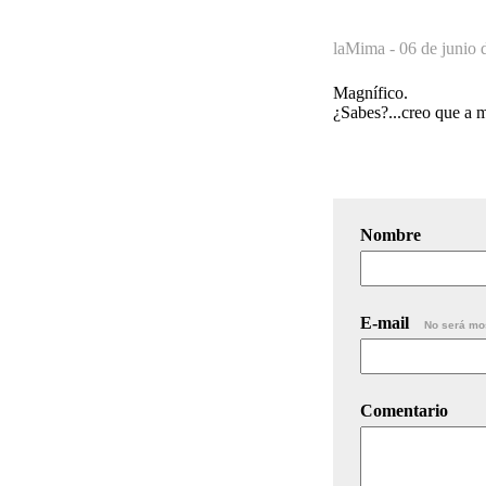
laMima -
06 de junio 
Magnífico.
¿Sabes?...creo que a m
Nombre
E-mail
No será mo
Comentario