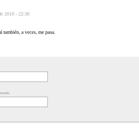
de 2010 - 22:30
í también, a veces, me pasa.
strado.