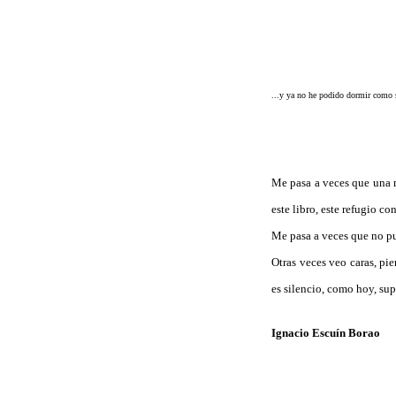
...y ya no he podido dormir como 
Los Pla
Me pasa a veces que una m
este libro, este refugio co
Me pasa a veces que no pue
Otras veces veo caras, pie
es silencio, como hoy, su
Ignacio Escuín Borao