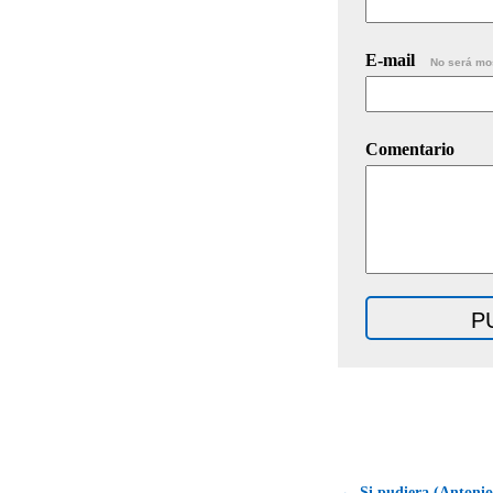
E-mail
No será mo
Comentario
← Si pudiera (Antonio