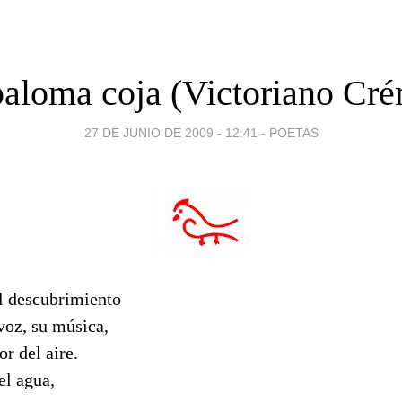
paloma coja (Victoriano Cré
27 DE JUNIO DE 2009 - 12:41
-
POETAS
l descubrimiento
 voz, su música,
or del aire.
el agua,