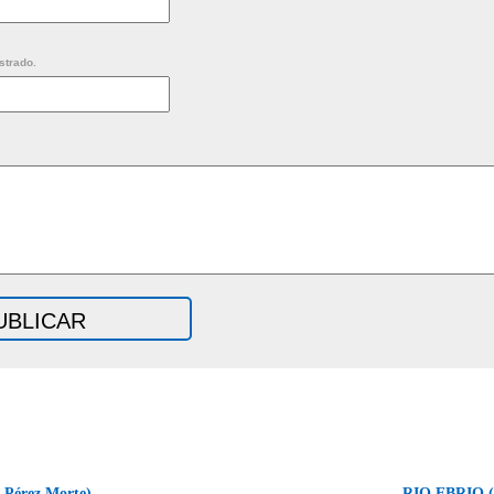
strado.
 Pérez Morte)
RIO EBRIO (