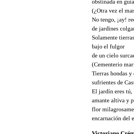
obstinada en guia
(¿Otra vez el ma
No tengo, ¡ay! r
de jardines colga
Solamente tierras
bajo el fulgor
de un cielo surc
(Cementerio marin
Tierras hondas y 
sufrientes de Cas
El jardín eres tú,
amante altiva y p
flor milagrosamen
encarnación del 
Victoriano Cré