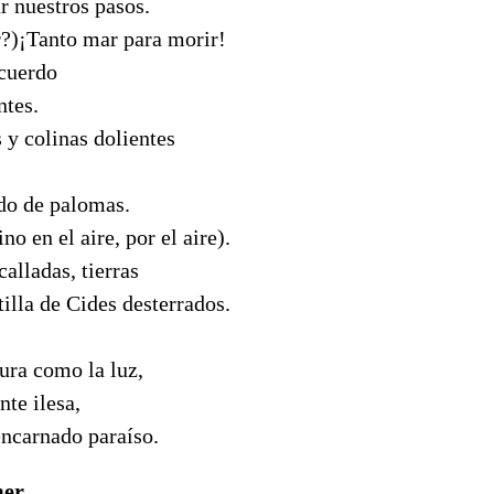
r nuestros pasos.
r?)¡Tanto mar para morir!
ecuerdo
ntes.
 y colinas dolientes
ado de palomas.
o en el aire, por el aire).
calladas, tierras
tilla de Cides desterrados.
ura como la luz,
te ilesa,
encarnado paraíso.
mer