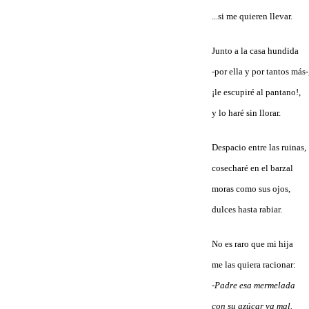
...si me quieren llevar.
Junto a la casa hundida
-por ella y por tantos más-
¡le escupiré al pantano!,
y lo haré sin llorar.
Despacio entre las ruinas,
cosecharé en el barzal
moras como sus ojos,
dulces hasta rabiar.
No es raro que mi hija
me las quiera racionar:
-Padre esa mermelada
con su azúcar va mal.