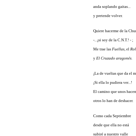
anda soplando gaitas...
y pretende volver.
Quiere hacerme de la Chu
-...¡si soy de la C.N.T.! - ;
Me trae las
Fuellas,
el
Ro
y
El Cruzado aragonés.
¡La de vueltas que da el 
¡Si ella lo pudiera ver...!
El camino que unos hace
otros lo han de deshacer.
Como cada Septiembre
desde que ella no está
subiré a nuestro valle