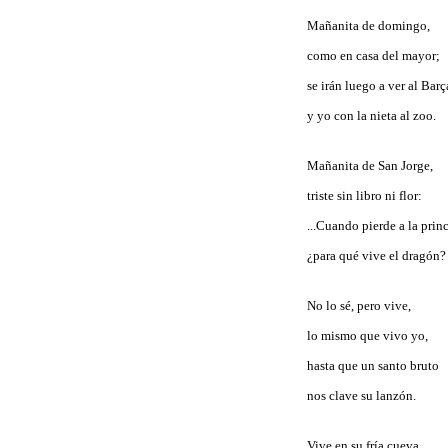
Mañanita de domingo,
como en casa del mayor;
se irán luego a ver al Barç
y yo con la nieta al zoo.
Mañanita de San Jorge,
triste sin libro ni flor:
...Cuando pierde a la prin
¿para qué vive el dragón?
No lo sé, pero vive,
lo mismo que vivo yo,
hasta que un santo bruto
nos clave su lanzón.
Vive en su fría cueva,