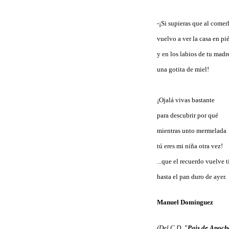
-¡Si supieras que al comer
vuelvo a ver la casa en pié
y en los labios de tu madr
una gotita de miel!
¡Ojalá vivas bastante
para descubrir por qué
mientras unto mermelada
tú eres mi niña otra vez!
...que el recuerdo vuelve t
hasta el pan duro de ayer.
Manuel Domínguez
(Del C.D.
"Pais de Anoch