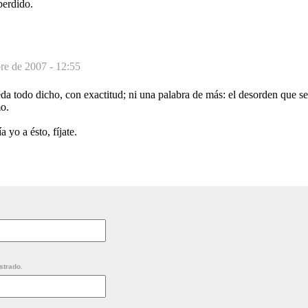
perdido.
re de 2007 - 12:55
da todo dicho, con exactitud; ni una palabra de más: el desorden que se
o.
 yo a ésto, fíjate.
strado.