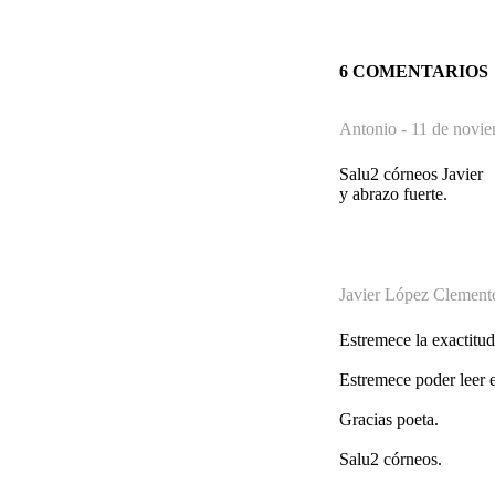
6 COMENTARIOS
Antonio -
11 de novie
Salu2 córneos Javier
y abrazo fuerte.
Javier López Clement
Estremece la exactitud 
Estremece poder leer e
Gracias poeta.
Salu2 córneos.