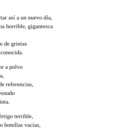
ar así a un nuevo día,
a horrible, gigantesca
o de grietas
sconocida.
or a polvo
a,
de referencias,
desnudo
inta.
rtigo terrible,
o botellas vacías,