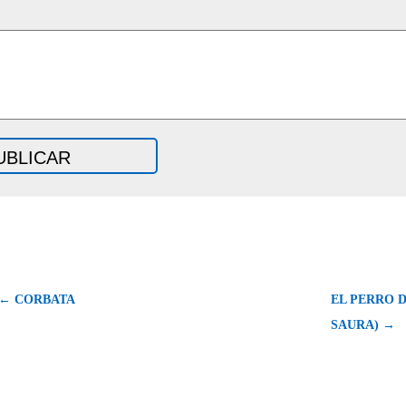
← CORBATA
EL PERRO 
SAURA) →