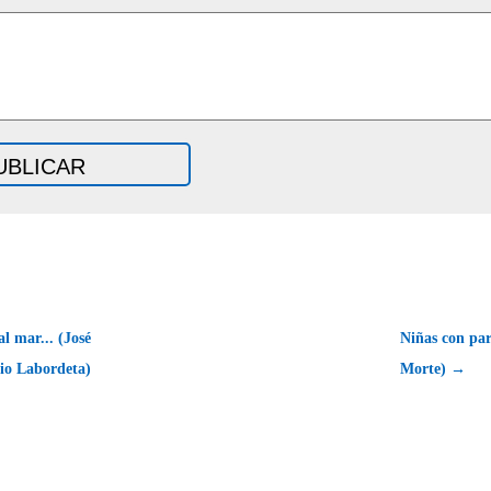
l mar... (José
Niñas con pa
io Labordeta)
Morte) →