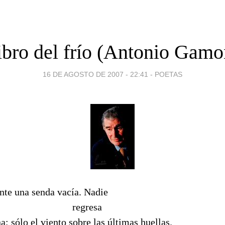
ibro del frío (Antonio Gam
16 DE AGOSTO DE 2007 - 22:41
-
POETAS
nte una senda vacía. Nadie
gresa
a; sólo el viento sobre las últimas huellas.