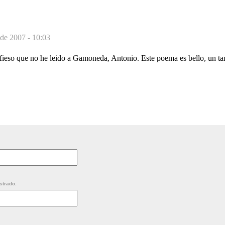
 de 2007 - 10:03
eso que no he leido a Gamoneda, Antonio. Este poema es bello, un ta
strado.