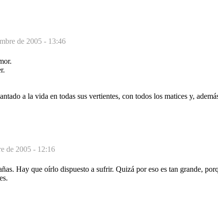
embre de 2005 - 13:46
mor.
r.
antado a la vida en todas sus vertientes, con todos los matices y, ademá
re de 2005 - 12:16
añas. Hay que oírlo dispuesto a sufrir. Quizá por eso es tan grande, por
es.