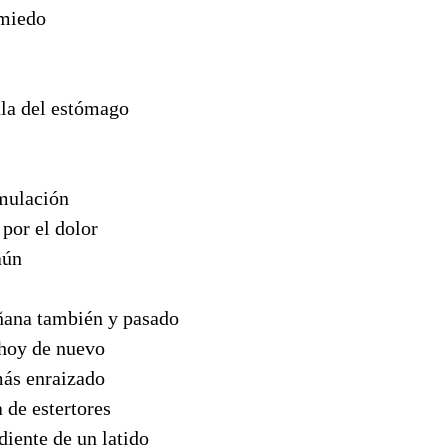
 miedo
ula del estómago
mulación
por el dolor
aún
ñana también y pasado
hoy de nuevo
más enraizado
 de estertores
diente de un latido