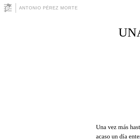
ANTONIO PÉREZ MORTE
UNA
Una vez más has
acaso un día ent