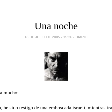
Una noche
18 DE JULIO DE 2005 - 15:26
-
DIARIO
ra mucho:
, he sido testigo de una emboscada israelí, mientras t