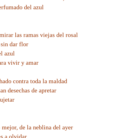
perfumado del azul
mirar las ramas viejas del rosal
sin dar flor
el azul
ara vivir y amar
chado contra toda la maldad
tan desechas de apretar
ujetar
o mejor, de la neblina del ayer
s a olvidar