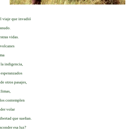
l viaje que invadió
esnudo.
stras vidas.
e volcanes
uma
 la indigencia,
y esperanzados
 de otros pasajes,
climas,
 los contemplen
oder volar
 libertad que sueñan.
sconder esa luz?