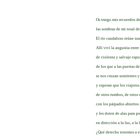
Os traigo mis recuerdos de
las sombras de mi rosal d
El río caudaloso reúne nue
Allí viví la angustia entr
de violenta y salvaje esp
de los que a las puertas de
se nos cruzan sonrientes 
y esperan que los viajeros
de otros rumbos, de otros 
con los párpados abiertos
y les doten de alas para p
en dirección a la luz, a la
¿Qué derecho tenemos a e