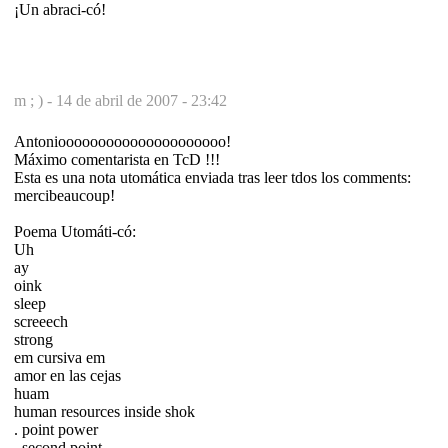
¡Un abraci-có!
m ; ) -
14 de abril de 2007 - 23:42
Antoniooooooooooooooooooooo!
Máximo comentarista en TcD !!!
Esta es una nota utomática enviada tras leer tdos los comments:
mercibeaucoup!
Poema Utomáti-có:
Uh
ay
oink
sleep
screeech
strong
em cursiva em
amor en las cejas
huam
human resources inside shok
. point power
. second point