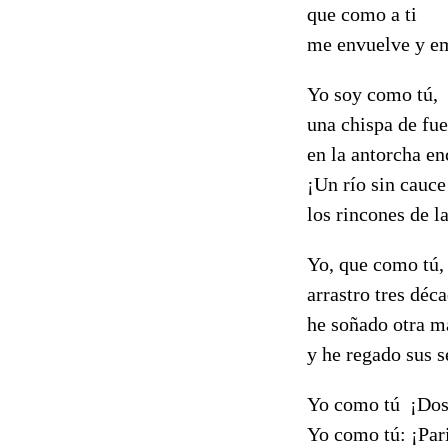
que como a ti
me envuelve y em
Yo soy como tú,
una chispa de fu
en la antorcha en
¡Un río sin cauce
los rincones de l
Yo, que como tú,
arrastro tres déc
he soñado otra m
y he regado sus s
Yo como tú ¡Dos
Yo como tú: ¡Pa