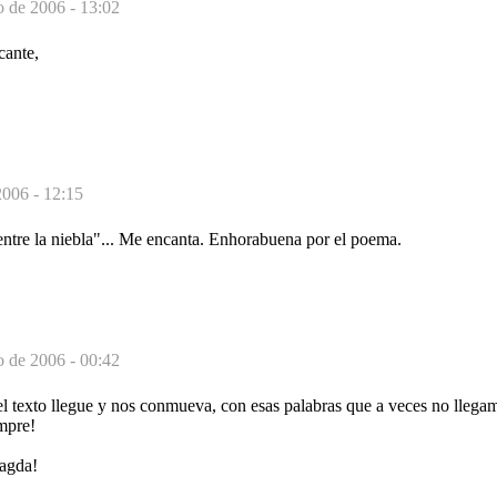
o de 2006 - 13:02
cante,
2006 - 12:15
entre la niebla"... Me encanta. Enhorabuena por el poema.
o de 2006 - 00:42
l texto llegue y nos conmueva, con esas palabras que a veces no llegam
mpre!
agda!