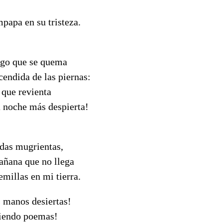
papa en su tristeza.
ego que se quema
cendida de las piernas:
 que revienta
a noche más despierta!
adas mugrientas,
añana que no llega
emillas en mi tierra.
 manos desiertas!
riendo poemas!