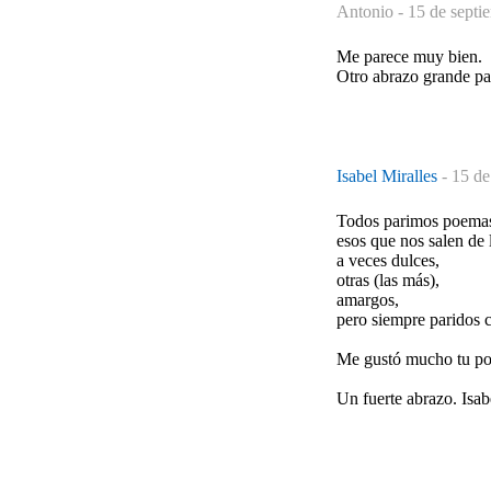
Antonio -
15 de septi
Me parece muy bien.
Otro abrazo grande par
Isabel Miralles
-
15 de
Todos parimos poemas
esos que nos salen de 
a veces dulces,
otras (las más),
amargos,
pero siempre paridos 
Me gustó mucho tu poe
Un fuerte abrazo. Isab