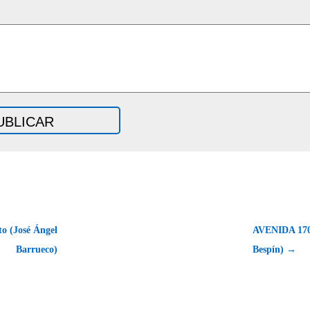
to (José Ángel
AVENIDA 170
Barrueco)
Bespín) →