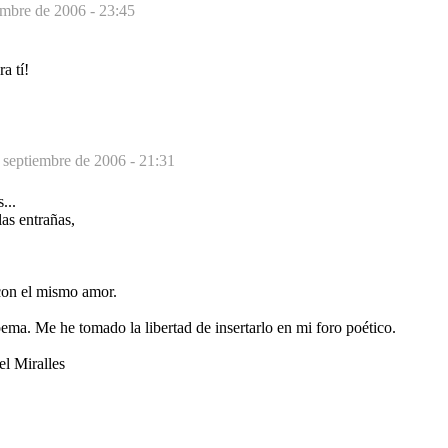
embre de 2006 - 23:45
a tí!
 septiembre de 2006 - 21:31
...
las entrañas,
con el mismo amor.
ma. Me he tomado la libertad de insertarlo en mi foro poético.
el Miralles