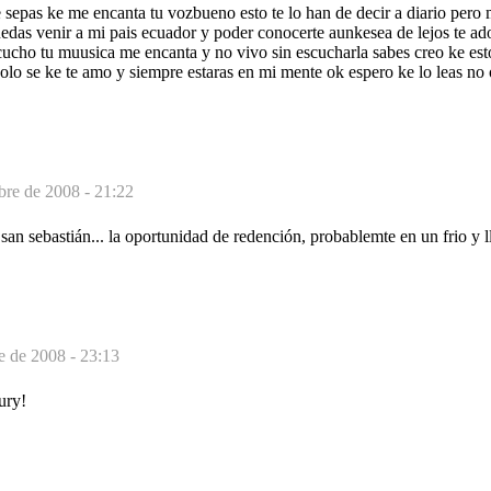
e sepas ke me encanta tu vozbueno esto te lo han de decir a diario per
edas venir a mi pais ecuador y poder conocerte aunkesea de lejos te ad
cucho tu muusica me encanta y no vivo sin escucharla sabes creo ke es
lo se ke te amo y siempre estaras en mi mente ok espero ke lo leas no 
bre de 2008 - 21:22
an sebastián... la oportunidad de redención, probablemte en un frio y 
e de 2008 - 23:13
ury!