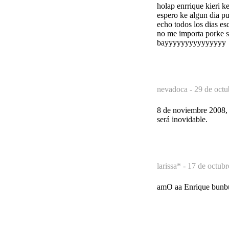
holap enrrique kieri k
espero ke algun dia pu
echo todos los dias es
no me importa porke so
bayyyyyyyyyyyyyyy
nevadoca -
29 de octu
8 de noviembre 2008, s
será inovidable.
larissa* -
17 de octubr
amO aa Enrique bunb