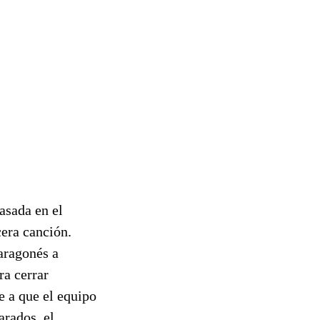
asada en el
cera canción.
 aragonés a
ra cerrar
e a que el equipo
arados, el