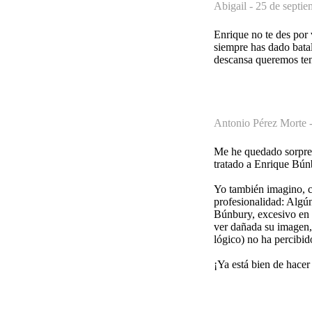
Abigail -
25 de septie
Enrique no te des por 
siempre has dado batal
descansa queremos ten
Antonio Pérez Morte 
Me he quedado sorprend
tratado a Enrique Bún
Yo también imagino, c
profesionalidad: Algún
Búnbury, excesivo en 
ver dañada su imagen,
lógico) no ha percibid
¡Ya está bien de hacer