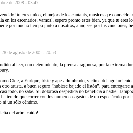
mbre de 2008 - 03:47
vencido! tu eres unico, el mejor de los cantants, musicos q e conocido,
la en los escenarios, vamos!, espero pronto estes bien, ya que tu eres l
erte por mucho tiempo junto a nosotros, aunq sea por tus canciones, be
-
28 de agosto de 2005 - 20:53
ido al leer, con detenimiento, la prensa aragonesa, por la extrema dur
bury.
omo Cide, a Enrique, triste y apesadumbrado, víctima del agotamiento 
 otro artista, a buen seguro "hubiese bajado el listón", para entregarse
casi todo, no sabe. Su dolorosa despedida no beneficia a nadie: Tampo
 ha tenido que correr con los numerosos gastos de un espectáculo por l
o ni un sólo céntimo.
 leña del árbol caído!