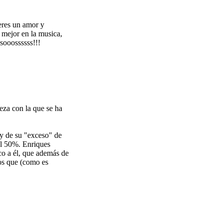
 eres un amor y
o mejor en la musica,
sooossssss!!!
eza con la que se ha
y de su "exceso" de
 al 50%. Enriques
co a él, que además de
os que (como es