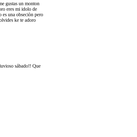
o me gustas un monton
oro eres mi idolo de
to es una obseciòn pero
olvides ke te adoro
lluvioso sábado!! Que