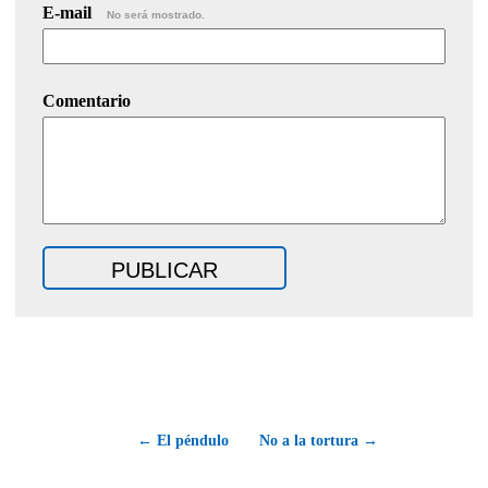
E-mail
No será mostrado.
Comentario
← El péndulo
No a la tortura →