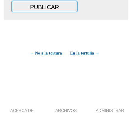
← No a la tortura
En la tertulia →
ACERCA DE
ARCHIVOS
ADMINISTRAR