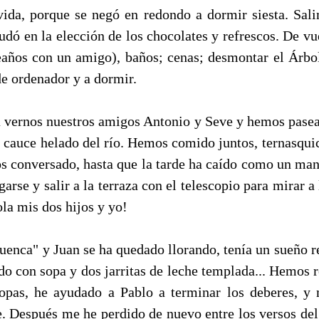
ida, porque se negó en redondo a dormir siesta. Sali
dó en la elección de los chocolates y refrescos. De vue
años con un amigo), baños; cenas; desmontar el Árbo
de ordenador y a dormir.
 vernos nuestros amigos Antonio y Seve y hemos pasead
al cauce helado del río. Hemos comido juntos, ternasqui
s conversado, hasta que la tarde ha caído como un mant
rse y salir a la terraza con el telescopio para mirar a
a mis dos hijos y yo!
uenca" y Juan se ha quedado llorando, tenía un sueño r
o con sopa y dos jarritas de leche templada... Hemos r
ropas, he ayudado a Pablo a terminar los deberes, 
te. Después me he perdido de nuevo entre los versos de