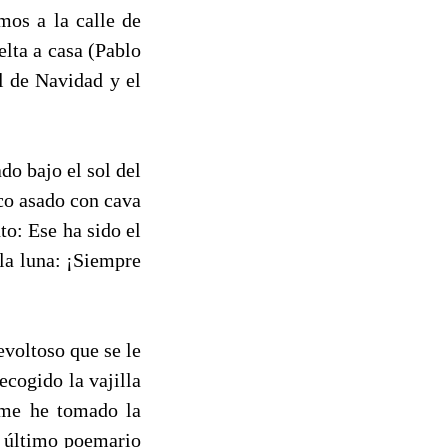
mos a la calle de
lta a casa (Pablo
l de Navidad y el
o bajo el sol del
co asado con cava
o: Ese ha sido el
 la luna: ¡Siempre
evoltoso que se le
ecogido la vajilla
y me he tomado la
l último poemario